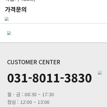
가격문의
,NULL,NULL,NULL,NULL,NULL,NULL,NULL,N
NULL,NULL,NULL,NULL,NULL,NULL
CUSTOMER CENTER
,NULL,NULL,NULL,NULL,NULL,NULL,NULL,N
031-8011-3830
월 - 금 : 08:30 ~ 17:30
점심 : 12:00 ~ 13:00