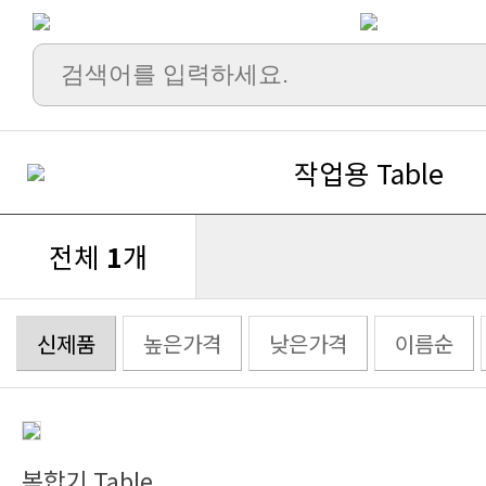
작업용 Table
전체
1
개
신제품
높은가격
낮은가격
이름순
복합기 Table,