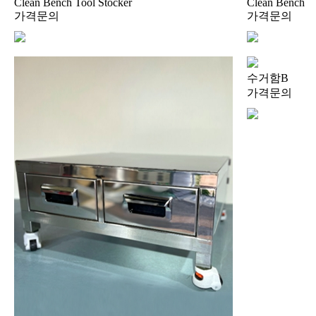
Clean Bench Tool Stocker
Clean Bench
가격문의
가격문의
,NULL,NULL,NULL,NULL,NULL,NULL,NULL,N
수거함B
가격문의
ULL,NULL,NULL,NULL,NULL,NULL
,NULL,NULL,NULL,NULL,NULL,NULL,NULL,N