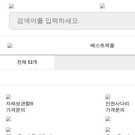
베스트제품
전체
12
개
신제품
높은가격
낮은가격
이름순
모델별
자재보관함B
안전사다리
가격문의
가격문의